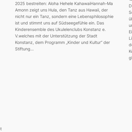
2025 bestreiten: Aloha Hehele KahawaiHannah-Ma
D
Amonn zeigt uns Hula, den Tanz aus Hawaii, der
S
nicht nur ein Tanz, sondern eine Lebensphilosophie
ü
ist und stimmt uns auf Südseegefühle ein. Das
u
Kinderensemble des Ukulelenclubs Konstanz e.
E
V.welches mit der Unterstützung der Stadt
L
Konstanz, dem Programm „Kinder und Kultur“ der
d
Stiftung…
K
g
t