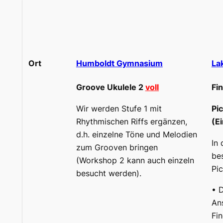
Ort
Humboldt Gymnasium
La
Groove Ukulele 2
voll
Fi
Wir werden Stufe 1 mit
Pic
Rhythmischen Riffs ergänzen,
(Ei
d.h. einzelne Töne und Melodien
In
zum Grooven bringen
be
(Workshop 2 kann auch einzeln
Pic
besucht werden).
• 
An
Fi