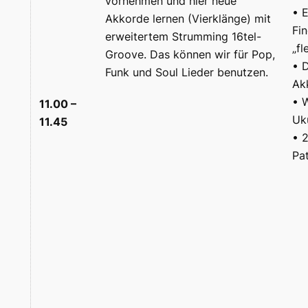
vornehmen und hier neue
• 
Akkorde lernen (Vierklänge) mit
Fi
erweitertem Strumming 16tel-
„fl
Groove. Das können wir für Pop,
• 
Funk und Soul Lieder benutzen.
Ak
• W
11.00 –
Uk
11.45
• 
Pa