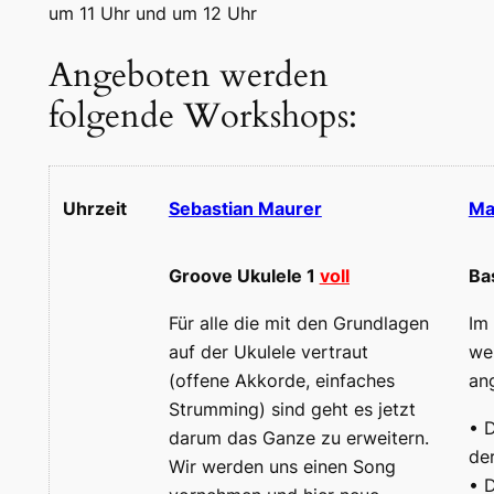
um 11 Uhr und um 12 Uhr
Angeboten werden
folgende Workshops:
Uhrzeit
Sebastian Maurer
Ma
Groove Ukulele 1
voll
Bas
Für alle die mit den Grundlagen
Im
auf der Ukulele vertraut
we
(offene Akkorde, einfaches
an
Strumming) sind geht es jetzt
• 
darum das Ganze zu erweitern.
de
Wir werden uns einen Song
• 