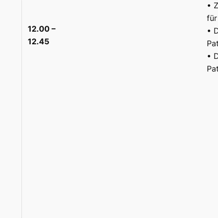
• Z
fü
12.00 –
• 
12.45
Pa
• 
Pa