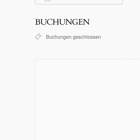
ICS herunterladen
Google Kalender
iCalendar
Office 365
Outlook Live
BUCHUNGEN
Buchungen geschlossen